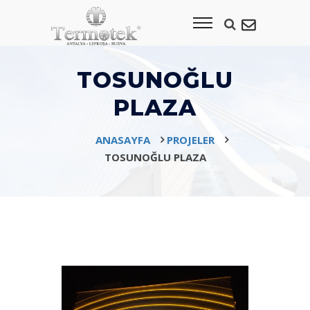
TOSUNOĞLU
PLAZA
ANASAYFA
PROJELER
TOSUNOĞLU PLAZA