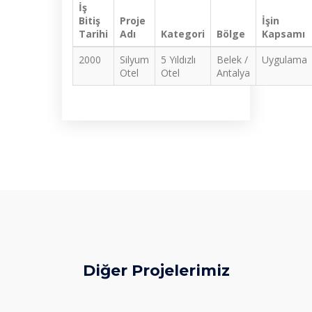
İş
Bitiş
Proje
İşin
Tarihi
Adı
Kategori
Bölge
Kapsamı
2000
Silyum
5 Yıldızlı
Belek /
Uygulama
Otel
Otel
Antalya
Diğer Projelerimiz