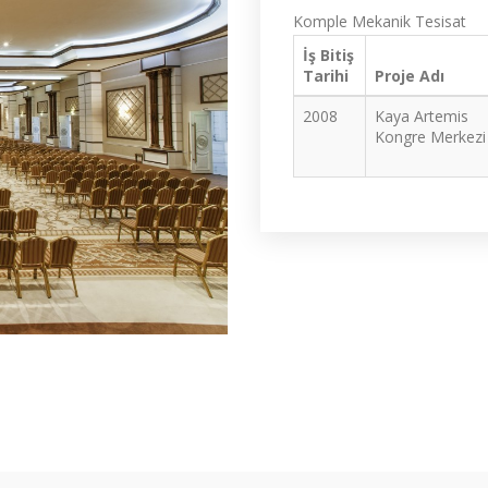
Komple Mekanik Tesisat
İş Bitiş
Tarihi
Proje Adı
2008
Kaya Artemis
Kongre Merkezi