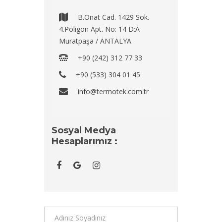
B.Onat Cad. 1429 Sok.
4.Poligon Apt. No: 14 D:A
Muratpaşa / ANTALYA
+90 (242) 312 77 33
+90 (533) 304 01 45
info@termotek.com.tr
Sosyal Medya
Hesaplarımız :